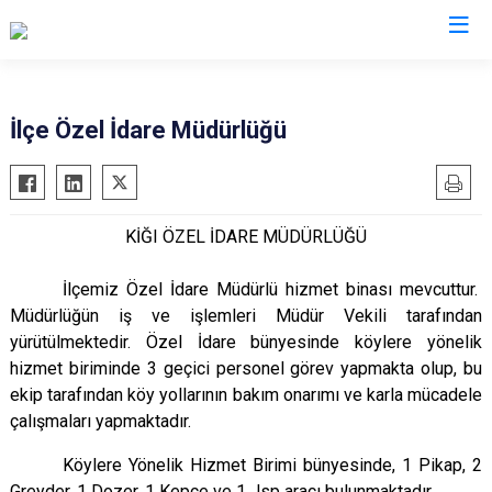
Bingöl
İlçe Özel İdare Müdürlüğü
Adaklı
Genç
KİĞI ÖZEL İDARE MÜDÜRLÜĞÜ
Karlıova
Kiğı
İlçemiz Özel İdare Müdürlü hizmet binası mevcuttur.
Solhan
Müdürlüğün iş ve işlemleri Müdür Vekili tarafından
yürütülmektedir. Özel İdare bünyesinde köylere yönelik
Yayladere
hizmet biriminde 3 geçici personel görev yapmakta olup, bu
Yedisu
ekip tarafından köy yollarının bakım onarımı ve karla mücadele
çalışmaları yapmaktadır.
Köylere Yönelik Hizmet Birimi bünyesinde, 1 Pikap, 2
Greyder, 1 Dozer, 1 Kepçe ve 1 Jsp aracı bulunmaktadır.