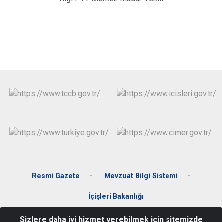
Resmi Gazete
Mevzuat Bilgi Sistemi
İçişleri Bakanlığı
Sizlere daha iyi hizmet verebilmek için sitemizde
Yenişehir Mahallesi, Cumhuriyet Caddesi No:1 12800 Kiğı/BİNGÖL