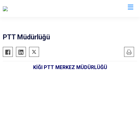
Bingöl
PTT Müdürlüğü
Adaklı
Genç
KİĞI PTT MERKEZ MÜDÜRLÜĞÜ
Karlıova
Kiğı
Solhan
Yayladere
Yedisu